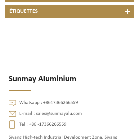
ÉTIQUETTES
Sunmay Aluminium
Whatsapp :
+8617366266559
E-mail :
sales@sunmayalu.com
Tél :
+86 -17366266559
Siyang High-tech Industrial Development Zone, Siyang