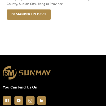
County, Suqian City, Jiangsu Province
DEMANDER UN DEVIS
You Can Find Us On