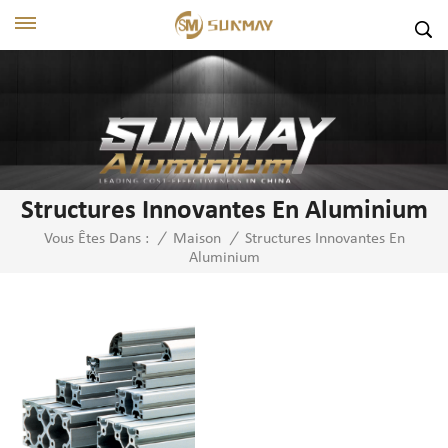
Structures Innovantes En Aluminium
Structures Innovantes En
Vous Êtes Dans :
/
Maison
/
Aluminium