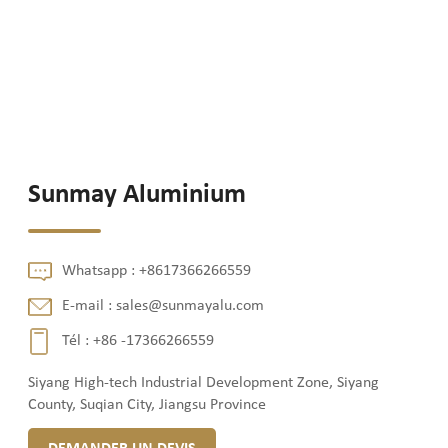
Sunmay Aluminium
Whatsapp :
+8617366266559
E-mail :
sales@sunmayalu.com
Tél :
+86 -17366266559
Siyang High-tech Industrial Development Zone, Siyang
County, Suqian City, Jiangsu Province