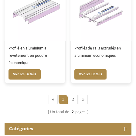
Profilé en aluminium à
Profilés de rails extrudés en
revêtement en poudre
aluminium économiques
économique
Voir Les Détails
Voir Les Détails
1
2
Un total de
2
pages
Catégories