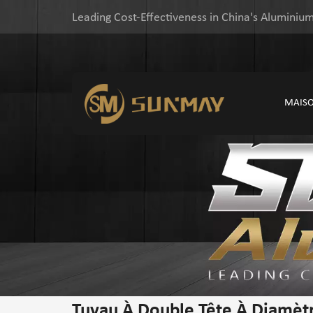
Leading Cost-Effectiveness in China's Aluminium
MAIS
Tuyau À Double Tête À Diamètr