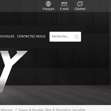
Français
E-mail
Citation
OUVELLES
CONTACTEZ-NOUS
Maison
/
Tuyau À Double Tête À Diamètre Variable