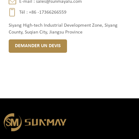
E-mail :
sales@sunmayalu.com
Tél :
+86 -17366266559
Siyang High-tech Industrial Development Zone, Siyang
County, Suqian City, Jiangsu Province
DEMANDER UN DEVIS