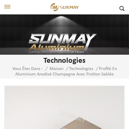
Technologies
Profilé En
Vous Êtes Dans :
/
Maison
/
Technologies
/
Aluminium Anodisé Champagne Avec Finition Sablée