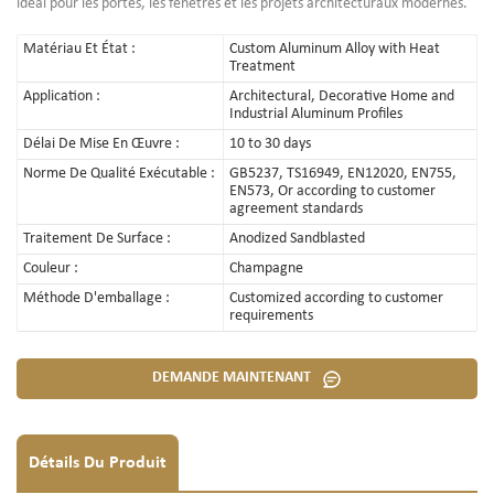
idéal pour les portes, les fenêtres et les projets architecturaux modernes.
Matériau Et État :
Custom Aluminum Alloy with Heat
Treatment
Application :
Architectural, Decorative Home and
Industrial Aluminum Profiles
Délai De Mise En Œuvre :
10 to 30 days
Norme De Qualité Exécutable :
GB5237, TS16949, EN12020, EN755,
EN573, Or according to customer
agreement standards
Traitement De Surface :
Anodized Sandblasted
Couleur :
Champagne
Méthode D'emballage :
Customized according to customer
requirements
DEMANDE MAINTENANT
Détails Du Produit