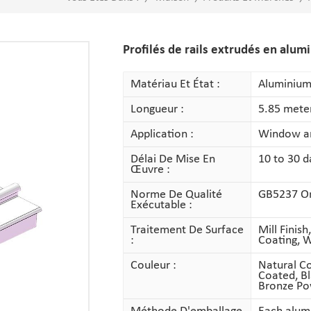
Profilés de rails extrudés en al
Matériau Et État :
Aluminium
Longueur :
5.85 mete
Application :
Window a
Délai De Mise En
10 to 30 d
Œuvre :
Norme De Qualité
GB5237 Or 
Exécutable :
Traitement De Surface
Mill Finis
:
Coating, 
Couleur :
Natural Co
Coated, B
Bronze Po