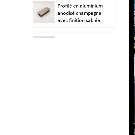
Profilé en aluminium
anodisé champagne
avec finition sablée
Extrusion
d'aluminium anodisé
argent satiné
Tube rond en
aluminium extrudé
anodisé argent
brillant poli
Profilés en
aluminium sur
mesure pour portes
et fenêtres durables