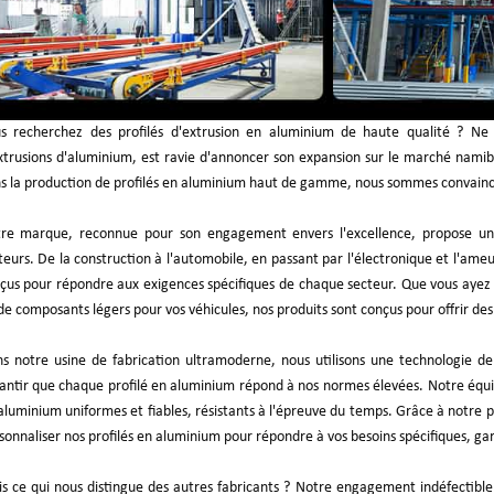
s recherchez des profilés d'extrusion en aluminium de haute qualité ? Ne c
xtrusions d'aluminium, est ravie d'annoncer son expansion sur le marché namib
s la production de profilés en aluminium haut de gamme, nous sommes convaincu
re marque, reconnue pour son engagement envers l'excellence, propose un
teurs. De la construction à l'automobile, en passant par l'électronique et l'am
çus pour répondre aux exigences spécifiques de chaque secteur. Que vous ayez 
de composants légers pour vos véhicules, nos produits sont conçus pour offrir de
s notre usine de fabrication ultramoderne, nous utilisons une technologie de
antir que chaque profilé en aluminium répond à nos normes élevées. Notre équipe
aluminium uniformes et fiables, résistants à l'épreuve du temps. Grâce à notre 
sonnaliser nos profilés en aluminium pour répondre à vos besoins spécifiques, gar
s ce qui nous distingue des autres fabricants ? Notre engagement indéfectible