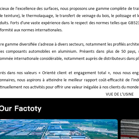
cieux de l'excellence des surfaces, nous proposons une gamme complète de traite
de teinture), le thermolaquage, le transfert de veinage du bois, le polissage et l
duits. Forts d'une vaste expérience dans le respect des normes telles que GB5
formité aux normes internationales.
re gamme diversifiée s'adresse à divers secteurs, notamment les profilés archite
les composants automobiles en aluminium. Présents dans plus de 50 pays, n
ommée internationale considérable, notamment auprès de distributeurs dans pl
rés dans nos valeurs « Orienté client et engagement total », nous nous enga
ionnaires, nous aspirons à atteindre le meilleur rapport coût-efficacité de l'i
tinuellement nos activités pour offrir une valeur inégalée à nos clients du monde
VUE DE L'USINE