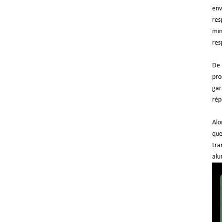
env
res
min
res
De 
pro
gar
rép
Alo
que
tra
alu