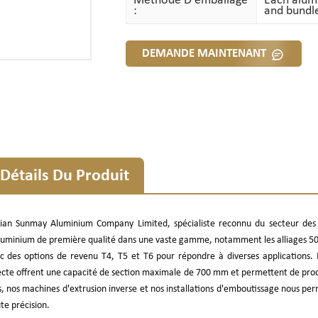
Méthode D'emballage
Each alumi
:
and bundle
DEMANDE MAINTENANT
Détails Du Produit
ian Sunmay Aluminium Company Limited, spécialiste reconnu du secteur des pr
luminium de première qualité dans une vaste gamme, notamment les alliages 50
c des options de revenu T4, T5 et T6 pour répondre à diverses applications. 
ecte offrent une capacité de section maximale de 700 mm et permettent de produ
s, nos machines d'extrusion inverse et nos installations d'emboutissage nous p
te précision.