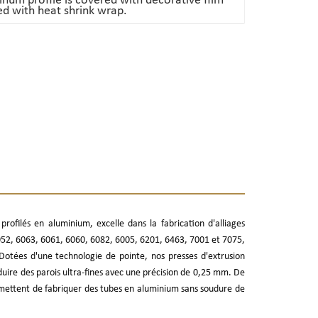
num profile is covered with decorative film
d with heat shrink wrap.
ofilés en aluminium, excelle dans la fabrication d'alliages
52, 6063, 6061, 6060, 6082, 6005, 6201, 6463, 7001 et 7075,
Dotées d'une technologie de pointe, nos presses d'extrusion
ire des parois ultra-fines avec une précision de 0,25 mm. De
ermettent de fabriquer des tubes en aluminium sans soudure de