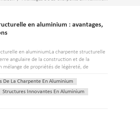
ructurelle en aluminium : avantages,
ons
ucturelle en aluminiumLa charpente structurelle
rre angulaire de la construction et de la
un mélange de propriétés de légèreté, de
e les matériaux traditionnels comme l'acier on...
s De La Charpente En Aluminium
Structures Innovantes En Aluminium