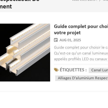
ment
Guide complet pour chois
votre projet
AUG 01, 2025
Guide complet pour choisir le c
Qu'est-ce qu'un canal lumineu
appelés profilés LED ou canaux 
ÉTIQUETTES :
Canal Lu
Alliages D'aluminium Respe