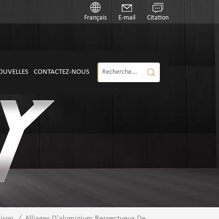
Français
E-mail
Citation
OUVELLES
CONTACTEZ-NOUS
ison
/
Alliages D'aluminium Respectueux De