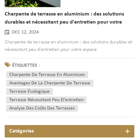
Charpente de terrasse en aluminium : des solutions
durables et nécessitant peu d'entretien pour votre
espace extérieur
DEC 12, 2024
Charpente de terrasse en aluminium : des solutions durables et
nécessitant peu d'entretien pour votre espace
extérieurPourquoi choisir une charpente de terrasse en
aluminium pour votre espace extérieur ?Imaginez sortir sur
ÉTIQUETTES :
votre terrasse et profiter de la tranquillité d'esprit que procure
Charpente De Terrasse En Aluminium
le fait de...
Avantages De La Charpente De Terrasse
Terrasse Écologique
Terrasse Nécessitant Peu D’entretien
Analyse Des Coûts Des Terrasses
Catégories