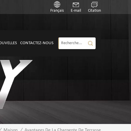
Français
E-mail
Citation
OUVELLES
CONTACTEZ-NOUS
/
Maison
/
Avantages De La Charpente De Terrasse