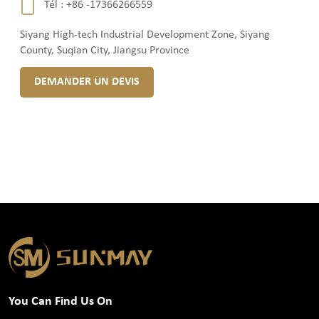
Tél :
+86 -17366266559
Siyang High-tech Industrial Development Zone, Siyang
County, Suqian City, Jiangsu Province
DEMANDER UN DEVIS
You Can Find Us On