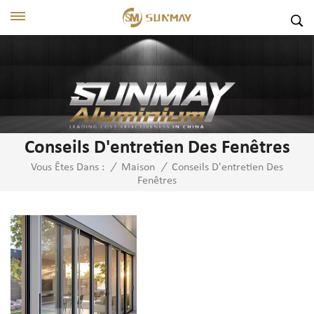
Conseils D'entretien Des Fenêtres
Conseils D'entretien Des
Vous Êtes Dans :
/
Maison
/
Fenêtres