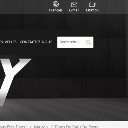
Français
E-mail
Citation
OUVELLES
CONTACTEZ-NOUS
/
Maison
/
Types De Rails De Porte
ous Êtes Dans :