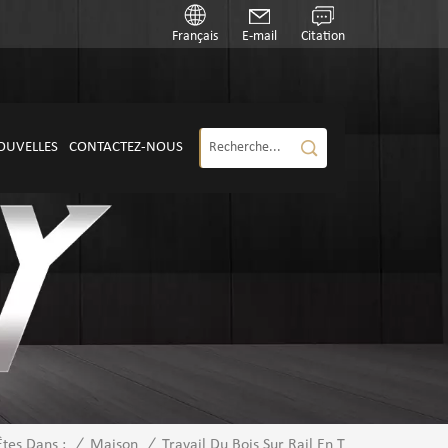
Français
E-mail
Citation
OUVELLES
CONTACTEZ-NOUS
/
Maison
/
Travail Du Bois Sur Rail En T
Êtes Dans :