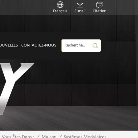
Français
E-mail
Citation
OUVELLES
CONTACTEZ-NOUS
/
Maison
/
Systèmes Modulaires
Vous Êtes Dans :