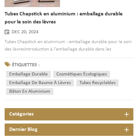
Tubes Chapstick en aluminium : emballage durable
pour le soin des lèvres
DEC 20, 2024
Tubes Chapstick en aluminium : emballage durable pour le soin
des lèvresIntroduction à l'emballage durable dans les
cosmétiquesDans le monde d’aujourd’hui, la durabilité est plus
qu’un simple mot à la mode ; c'est un élément essentiel du
ÉTIQUETTES :
consumérisme moderne. L’industrie cosmétique, en
Emballage Durable
Cosmétiques Écologiques
particulier,...
Emballage De Baume À Lèvres
Tubes Recyclables
Bâton En Aluminium
Catégories
Dernier Blog