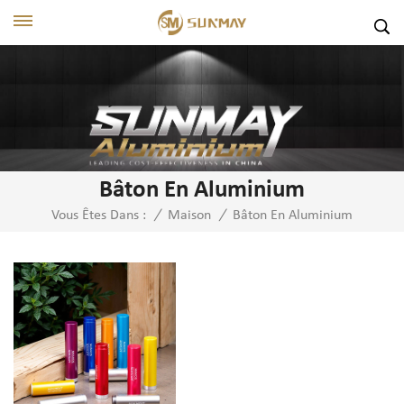
Bâton En Aluminium
Bâton En Aluminium
Vous Êtes Dans :
/
Maison
/