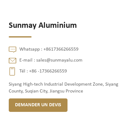
Sunmay Aluminium
Whatsapp :
+8617366266559
E-mail :
sales@sunmayalu.com
Tél :
+86 -17366266559
Siyang High-tech Industrial Development Zone, Siyang
County, Suqian City, Jiangsu Province
DEMANDER UN DEVIS