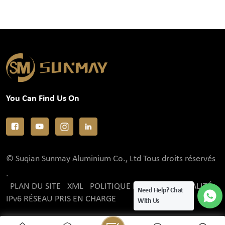
You Can Find Us On
© Suqian Sunmay Aluminium Co., Ltd Tous droits réservés
.
PLAN DU SITE
XML
POLITIQUE DE CONFIDENTIALITÉ
Need Help? Chat
IPv6 RÉSEAU PRIS EN CHARGE
With Us