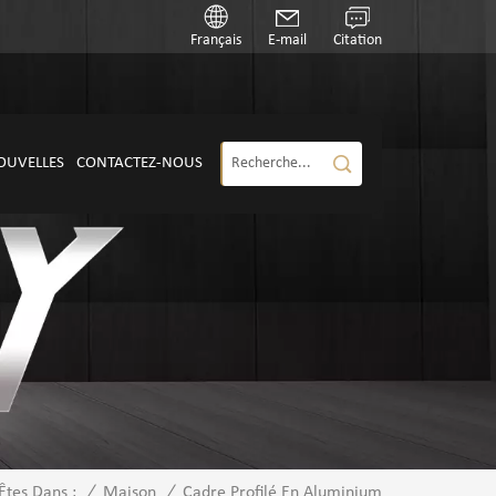
Français
E-mail
Citation
OUVELLES
CONTACTEZ-NOUS
/
Maison
/
Cadre Profilé En Aluminium
Êtes Dans :