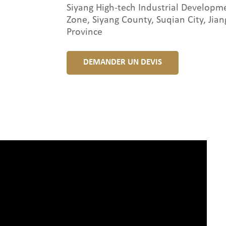
Siyang High-tech Industrial Developm
Zone, Siyang County, Suqian City, Jian
Province
DEMANDER UN DEVIS