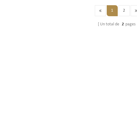
1
2
Un total de
2
pages