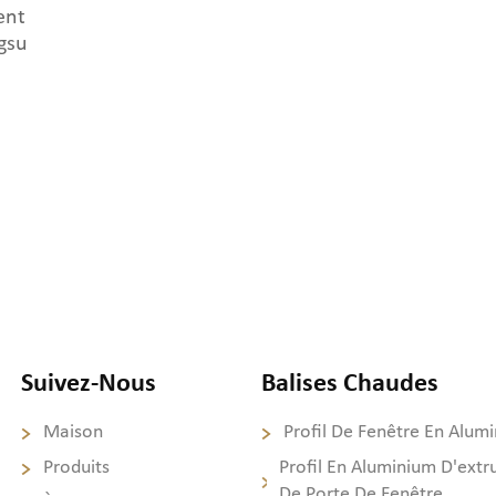
ent
gsu
Suivez-Nous
Balises Chaudes
Maison
Profil De Fenêtre En Alum
Produits
Profil En Aluminium D'extr
De Porte De Fenêtre