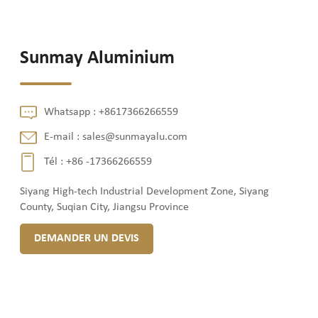
Sunmay Aluminium
Whatsapp :
+8617366266559
E-mail :
sales@sunmayalu.com
Tél :
+86 -17366266559
Siyang High-tech Industrial Development Zone, Siyang
County, Suqian City, Jiangsu Province
DEMANDER UN DEVIS