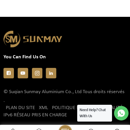
You Can Find Us On
© Suqian Sunmay Aluminium Co., Ltd Tous droits réservés
.
PLAN DU SITE
XML
POLITIQUE DE CONFIDENTIALITÉ
Need Help? Chat
IPv6 RÉSEAU PRIS EN CHARGE
With Us