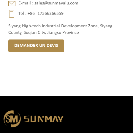
E-mail :
sales@sunmayalu.com
Tél :
+86 -17366266559
Siyang High-tech Industrial Development Zone, Siyang
County, Suqian City, Jiangsu Province
DEMANDER UN DEVIS