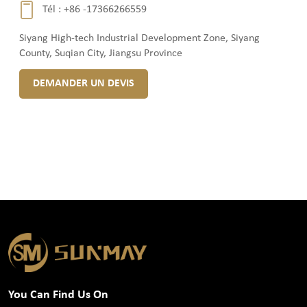
Tél :
+86 -17366266559
Siyang High-tech Industrial Development Zone, Siyang
County, Suqian City, Jiangsu Province
DEMANDER UN DEVIS
You Can Find Us On