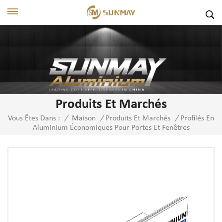
Produits Et Marchés
Profilés En
Vous Êtes Dans :
/
Maison
/
Produits Et Marchés
/
Aluminium Économiques Pour Portes Et Fenêtres