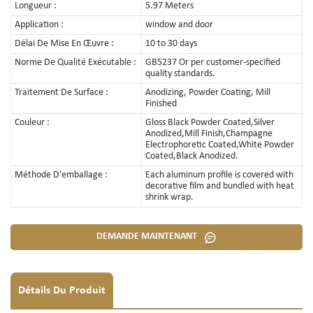
Longueur :
5.97 Meters
Application :
window and door
Délai De Mise En Œuvre :
10 to 30 days
Norme De Qualité Exécutable :
GB5237 Or per customer-specified
quality standards.
Traitement De Surface :
Anodizing, Powder Coating, Mill
Finished
Couleur :
Gloss Black Powder Coated,Silver
Anodized,Mill Finish,Champagne
Electrophoretic Coated,White Powder
Coated,Black Anodized.
Méthode D'emballage :
Each aluminum profile is covered with
decorative film and bundled with heat
shrink wrap.
DEMANDE MAINTENANT
Détails Du Produit