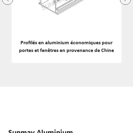
Profilé d'extrusion en aluminium pour cadre
P
de porte