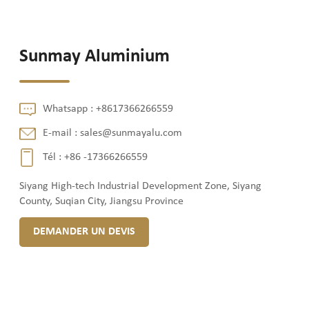
Sunmay Aluminium
Whatsapp :
+8617366266559
E-mail :
sales@sunmayalu.com
Tél :
+86 -17366266559
Siyang High-tech Industrial Development Zone, Siyang
County, Suqian City, Jiangsu Province
DEMANDER UN DEVIS