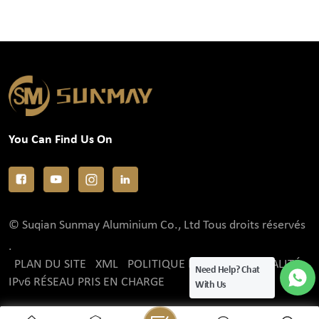
You Can Find Us On
© Suqian Sunmay Aluminium Co., Ltd Tous droits réservés
.
PLAN DU SITE
XML
POLITIQUE DE CONFIDENTIALITÉ
Need Help? Chat
IPv6 RÉSEAU PRIS EN CHARGE
With Us