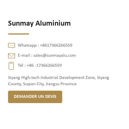
Sunmay Aluminium
Whatsapp :
+8617366266559
E-mail :
sales@sunmayalu.com
Tél :
+86 -17366266559
Siyang High-tech Industrial Development Zone, Siyang
County, Suqian City, Jiangsu Province
DEMANDER UN DEVIS