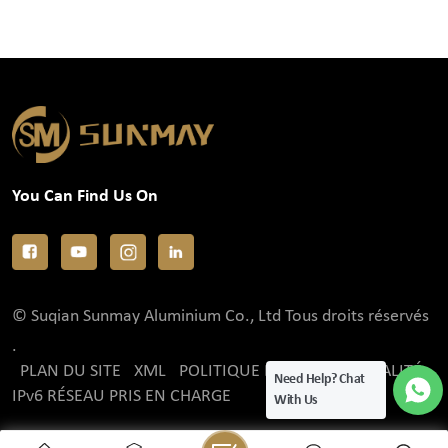
You Can Find Us On
© Suqian Sunmay Aluminium Co., Ltd Tous droits réservés
.
PLAN DU SITE
XML
POLITIQUE DE CONFIDENTIALITÉ
Need Help? Chat
IPv6 RÉSEAU PRIS EN CHARGE
With Us