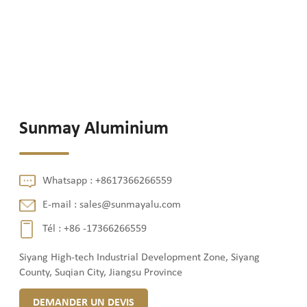
Sunmay Aluminium
Whatsapp :
+8617366266559
E-mail :
sales@sunmayalu.com
Tél :
+86 -17366266559
Siyang High-tech Industrial Development Zone, Siyang
County, Suqian City, Jiangsu Province
DEMANDER UN DEVIS