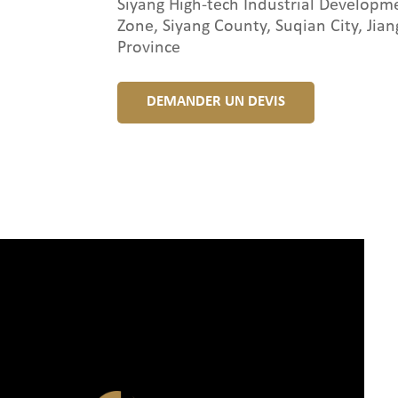
Siyang High-tech Industrial Developm
Zone, Siyang County, Suqian City, Jian
Province
DEMANDER UN DEVIS