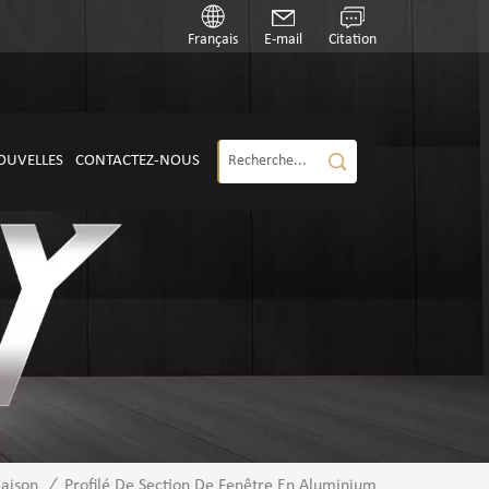
Français
E-mail
Citation
OUVELLES
CONTACTEZ-NOUS
aison
/
Profilé De Section De Fenêtre En Aluminium