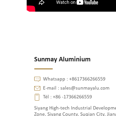
Sunmay Aluminium
Whatsapp :
+8617366266559
E-mail :
sales@sunmayalu.com
Tél :
+86 -17366266559
Siyang High-tech Industrial Developm
Zone, Siyang County, Suqian City, Jian