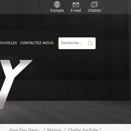
Français
E-mail
Citation
OUVELLES
CONTACTEZ-NOUS
/
Maison
/
Chaîne YouTube !
Vous Êtes Dans :